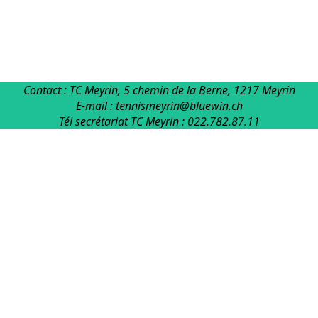
Contact : TC Meyrin, 5 chemin de la Berne, 1217 Meyrin
E-mail : tennismeyrin@bluewin.ch
Tél secrétariat TC Meyrin : 022.782.87.11