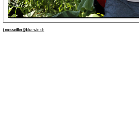
j.messeiller@bluewin.ch