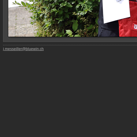
j.messeiller@bluewin.ch