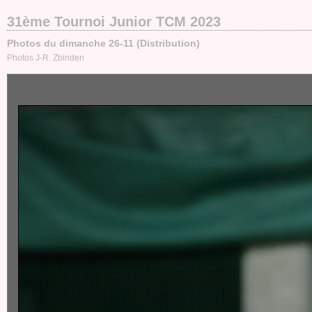
31ème Tournoi Junior TCM 2023
Photos du dimanche 26-11 (Distribution)
Photos J-R. Zbinden