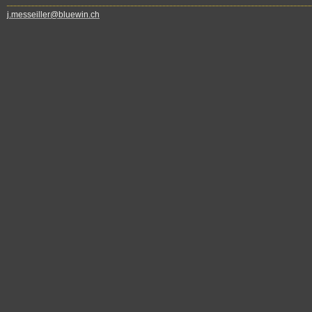
j.messeiller@bluewin.ch