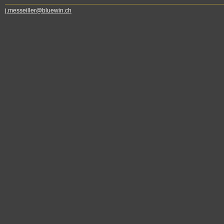
j.messeiller@bluewin.ch